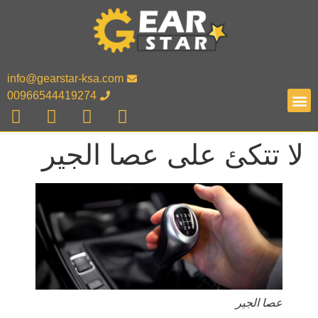
info@gearstar-ksa.com
00966544419274
لا تتكئ على عصا الجير
عصا الجير